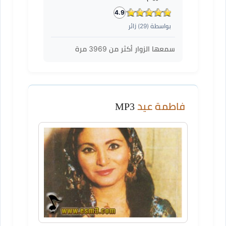
4.9
بواسطة (
29
) زائر
سمعها الزوار أكثر من
3969
مرة
فاطمة عيد
MP3