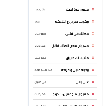
مليون مرة احبك
وائل جسار
وشربت حجرين ع الشيشه
هوبا
مكانك في قلبي
عمرو دياب
مهرجان سجن العذاب قافل
مهرجانات
مشيت لك طريق
عامر منيب
وحياه قلبي وافراحه
عبد الحليم حافظ
علي بالي
رامي صبري
مهرجان متجمعين كلكو و
مهرجانات
مهرجان الناس كلها حبانى
ابو الشوق