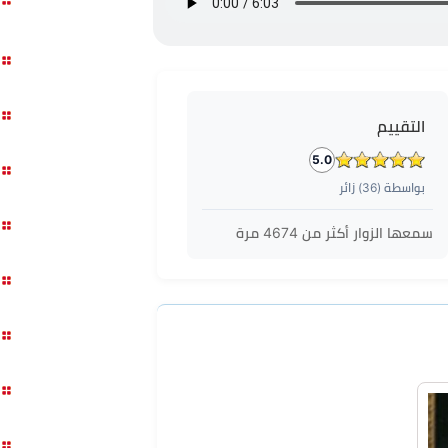
التقييم
5.0
بواسطة (
36
) زائر
سمعها الزوار أكثر من
4674
مرة