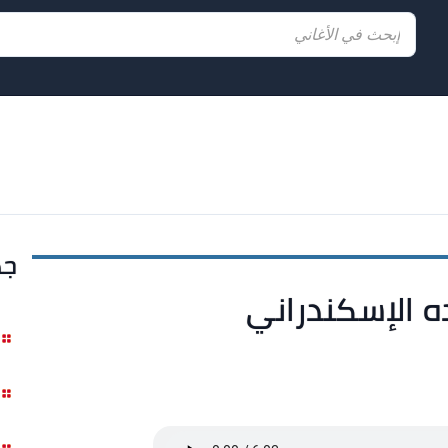
جد
ده الإسكندراني