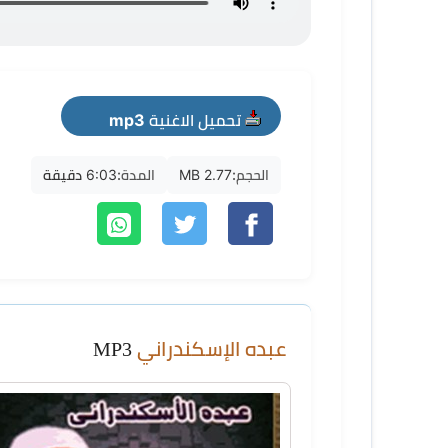
تحميل الاغنية mp3
الحجم:
2.77 MB
المدة:
6:03 دقيقة
عبده الإسكندراني
MP3