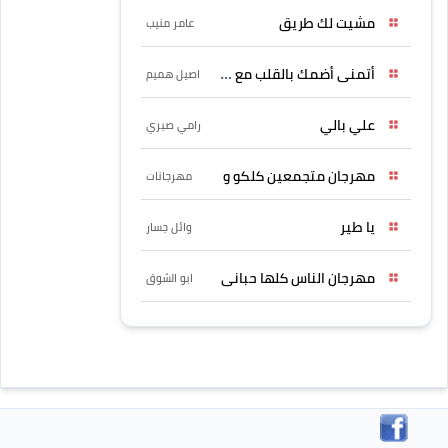
مشيت لك طريق
عامر منيب
أتمنى أضمك بالقلب مع حسين
اصيل هميم
علي بالي
رامي صبري
مهرجان متجمعين كلكو و
مهرجانات
يا طير
وائل جسار
مهرجان الناس كلها حبانى
ابو الشوق