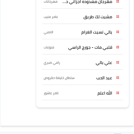
مهرجان مشدوده اجزائي حربونى
مهرجانات
مشيت لك طريق
عامر منيب
يالي نسيت الغرام
اللمبي
قلبي مات - جورج الراسي
منوعات
علي بالي
رامي صبري
عيد الحب
سلطان خليفة حقروص
الله اعلم
تامر عاشور