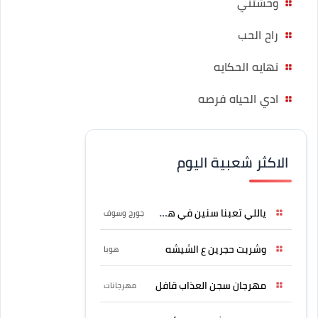
وحشتني
راح الحب
نهايه الحكايه
ادي الحياه فرصه
الاكثر شعبية اليوم
ياللي تعبنا سنين في هواه
جورج وسوف
وشربت حجرين ع الشيشه
هوبا
مهرجان سجن العذاب قافل
مهرجانات