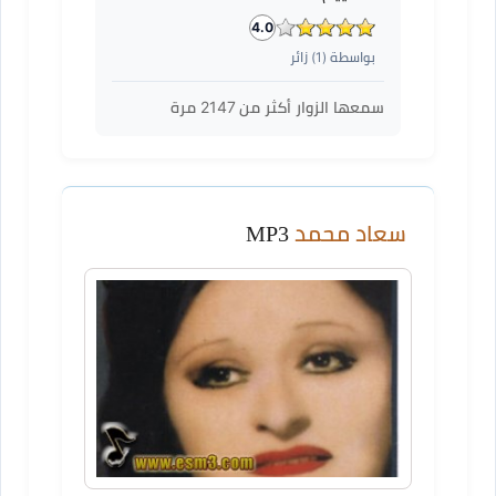
4.0
بواسطة (
1
) زائر
سمعها الزوار أكثر من
2147
مرة
سعاد محمد
MP3