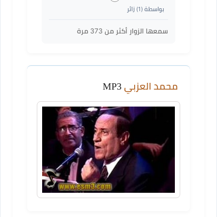
بواسطة (
1
) زائر
سمعها الزوار أكثر من
373
مرة
محمد العزبي
MP3