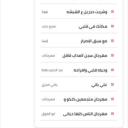
وشربت حجرين ع الشيشه
هوبا
مكانك في قلبي
عمرو دياب
مع سبق الاصرار
إليسا
مهرجان سجن العذاب قافل
مهرجانات
وحياه قلبي وافراحه
عبد الحليم حافظ
علي بالي
رامي صبري
مهرجان متجمعين كلكو و
مهرجانات
مهرجان الناس كلها حبانى
ابو الشوق