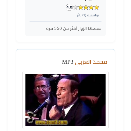
4.0
بواسطة (
1
) زائر
سمعها الزوار أكثر من
550
مرة
محمد العزبي
MP3