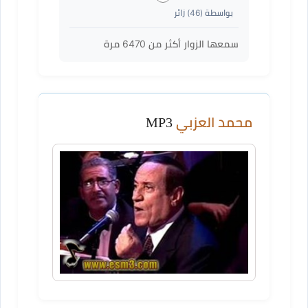
بواسطة (
46
) زائر
سمعها الزوار أكثر من
6470
مرة
محمد العزبي
MP3