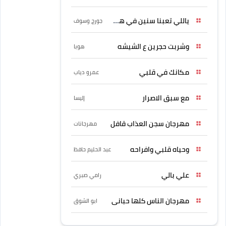
ياللي تعبنا سنين في هواه
جورج وسوف
وشربت حجرين ع الشيشه
هوبا
مكانك في قلبي
عمرو دياب
مع سبق الاصرار
إليسا
مهرجان سجن العذاب قافل
مهرجانات
وحياه قلبي وافراحه
عبد الحليم حافظ
علي بالي
رامي صبري
مهرجان الناس كلها حبانى
ابو الشوق