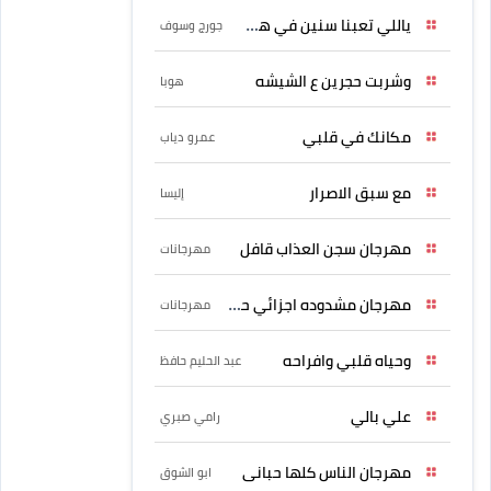
ياللي تعبنا سنين في هواه
جورج وسوف
وشربت حجرين ع الشيشه
هوبا
مكانك في قلبي
عمرو دياب
مع سبق الاصرار
إليسا
مهرجان سجن العذاب قافل
مهرجانات
مهرجان مشدوده اجزائي حربونى
مهرجانات
وحياه قلبي وافراحه
عبد الحليم حافظ
علي بالي
رامي صبري
مهرجان الناس كلها حبانى
ابو الشوق