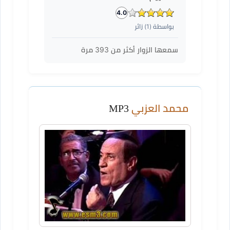
4.0
بواسطة (
1
) زائر
سمعها الزوار أكثر من
393
مرة
محمد العزبي
MP3