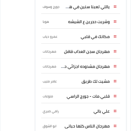
ياللي تعبنا سنين في هواه
جورج وسوف
وشربت حجرين ع الشيشه
هوبا
مكانك في قلبي
عمرو دياب
مهرجان سجن العذاب قافل
مهرجانات
مهرجان مشدوده اجزائي حربونى
مهرجانات
مشيت لك طريق
عامر منيب
قلبي مات - جورج الراسي
منوعات
علي بالي
رامي صبري
مهرجان الناس كلها حبانى
ابو الشوق