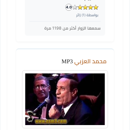
4.0
بواسطة (
1
) زائر
سمعها الزوار أكثر من
1198
مرة
محمد العزبي
MP3