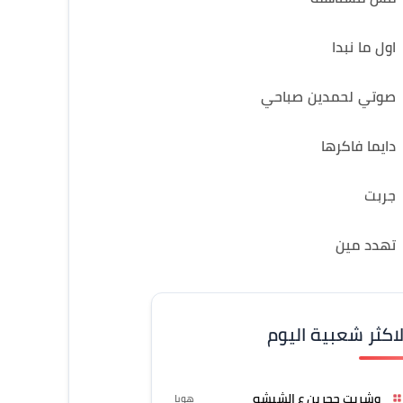
اول ما نبدا
صوتي لحمدين صباحي
دايما فاكرها
جربت
تهدد مين
لاكثر شعبية اليوم
وشربت حجرين ع الشيشه
هوبا