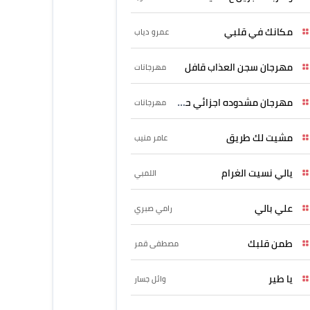
مكانك في قلبي
عمرو دياب
مهرجان سجن العذاب قافل
مهرجانات
مهرجان مشدوده اجزائي حربونى
مهرجانات
مشيت لك طريق
عامر منيب
يالي نسيت الغرام
اللمبي
علي بالي
رامي صبري
طمن قلبك
مصطفى قمر
يا طير
وائل جسار