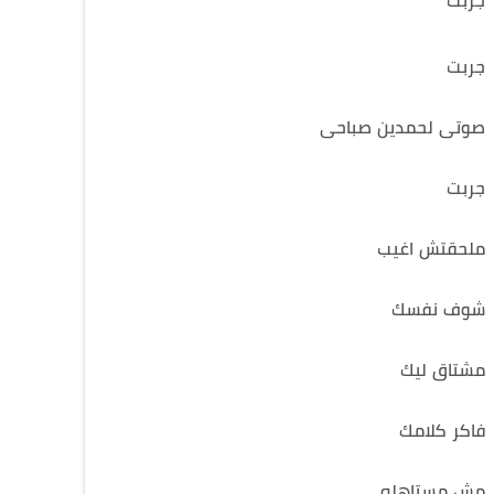
جربت
جربت
صوتى لحمدين صباحى
جربت
ملحقتش اغيب
شوف نفسك
مشتاق ليك
فاكر كلامك
مش مستاهله