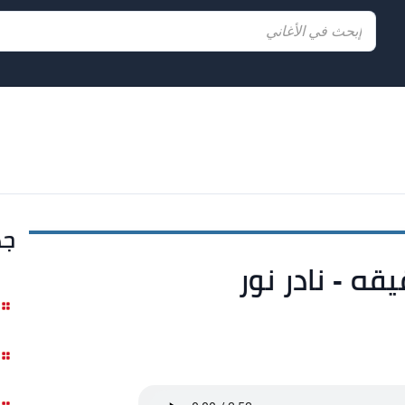
جد
قه - نادر نور