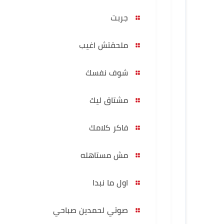
جربت
ملحقتش اغيب
شوف نفسك
مشتاق ليك
فاكر كلامك
مش مستاهله
اول ما نبدا
صوتي لحمدين صباحي