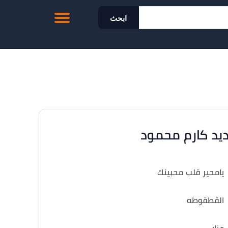
ابحث
يد كارم محمود
يامحير قلب محبينك
القطقوطه