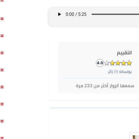
التقييم
4.0
بواسطة (
1
) زائر
سمعها الزوار أكثر من
233
مرة