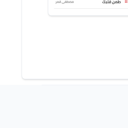
طمن قلبك
مصطفى قمر