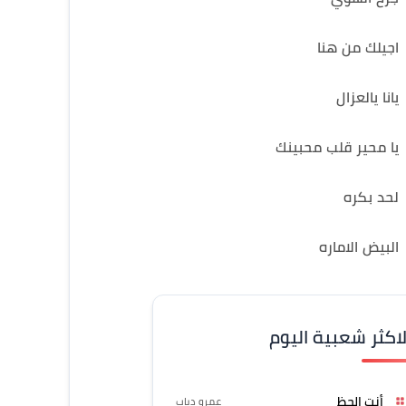
اجيلك من هنا
يانا يالعزال
يا محير قلب محبينك
لحد بكره
البيض الاماره
لاكثر شعبية اليوم
أنت الحظ
عمرو دياب