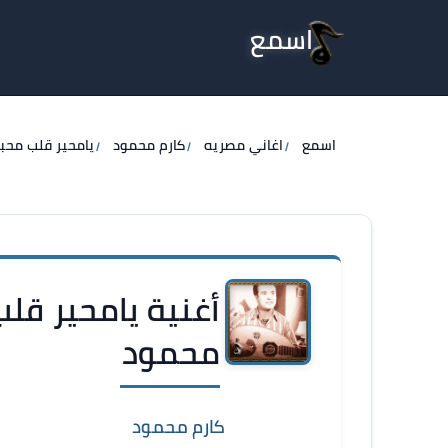
اسمع
اسمع
اغاني مصريه
كارم محمود
يامحير قلب محب
أغنية يامحير قلب
محمود
كارم محمود