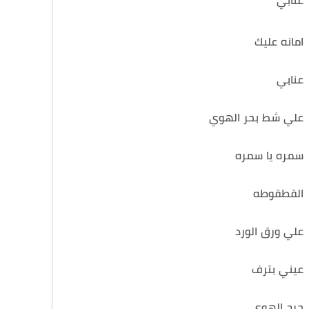
عنابي
امانه عليك
عنابي
علي شط بحر الهوي
سمره يا سمره
القطقوطه
علي ورق الورد
عيني بترف
جرح الهوي