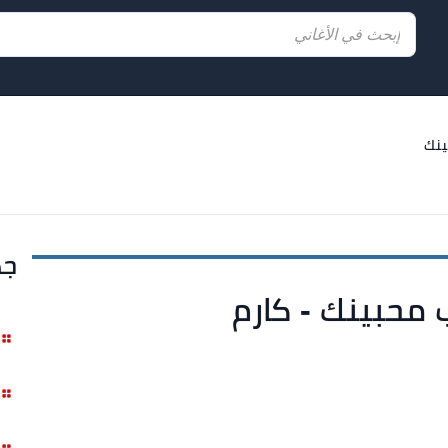
ينك
جد
 محبينك - كارم