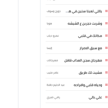
ياللي تعبنا سنين في هواه
جورج وسوف
وشربت حجرين ع الشيشه
هوبا
مكانك في قلبي
عمرو دياب
مع سبق الاصرار
إليسا
مهرجان سجن العذاب قافل
مهرجانات
مشيت لك طريق
عامر منيب
وحياه قلبي وافراحه
عبد الحليم حافظ
علي بالي
رامي صبري