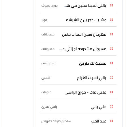
ياللي تعبنا سنين في هواه
جورج وسوف
وشربت حجرين ع الشيشه
هوبا
مهرجان سجن العذاب قافل
مهرجانات
مهرجان مشدوده اجزائي حربونى
مهرجانات
مشيت لك طريق
عامر منيب
يالي نسيت الغرام
اللمبي
قلبي مات - جورج الراسي
منوعات
علي بالي
رامي صبري
عيد الحب
سلطان خليفة حقروص