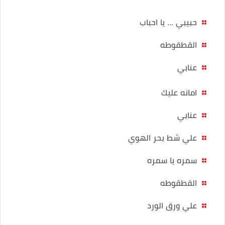
حبيبي ... يا احباب
القطقوطه
عنابي
امانه عليك
عنابي
علي شط بحر الهوي
سمره يا سمره
القطقوطه
علي ورق الورد