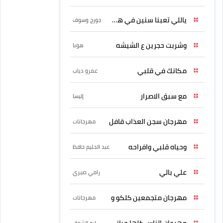
ياللي تعبنا سنين في هواه
جورج وسوف
وشربت حجرين ع الشيشه
هوبا
مكانك في قلبي
عمرو دياب
مع سبق الاصرار
إليسا
مهرجان سجن العذاب قافل
مهرجانات
وحياه قلبي وافراحه
عبد الحليم حافظ
علي بالي
رامي صبري
مهرجان متجمعين كلكو و
مهرجانات
مهرجان الناس كلها حبانى
ابو الشوق