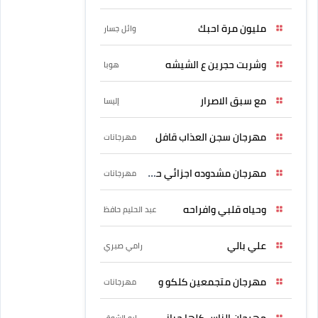
مليون مرة احبك
وائل جسار
وشربت حجرين ع الشيشه
هوبا
مع سبق الاصرار
إليسا
مهرجان سجن العذاب قافل
مهرجانات
مهرجان مشدوده اجزائي حربونى
مهرجانات
وحياه قلبي وافراحه
عبد الحليم حافظ
علي بالي
رامي صبري
مهرجان متجمعين كلكو و
مهرجانات
مهرجان الناس كلها حبانى
ابو الشوق