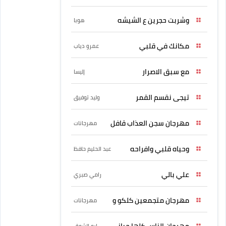
وشربت حجرين ع الشيشه
هوبا
مكانك في قلبي
عمرو دياب
مع سبق الاصرار
إليسا
تيجى نقسم القمر
وليد توفيق
مهرجان سجن العذاب قافل
مهرجانات
وحياه قلبي وافراحه
عبد الحليم حافظ
علي بالي
رامي صبري
مهرجان متجمعين كلكو و
مهرجانات
مهرجان الناس كلها حبانى
ابو الشوق