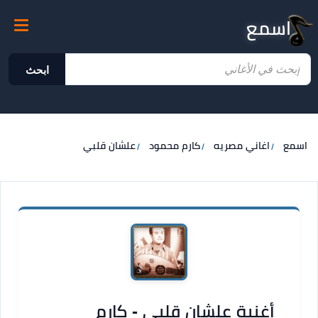
اسمع
ابحث
اسمع
اغاني مصريه
كارم محمود
علشان قلبي
أغنية علشان قلبي - كارم