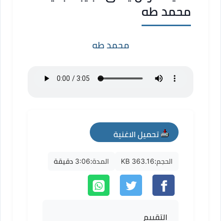
محمد طه
محمد طه
تحميل الاغنية
mp3
الحجم:
363.16 KB
المدة:
3:06 دقيقة
التقييم