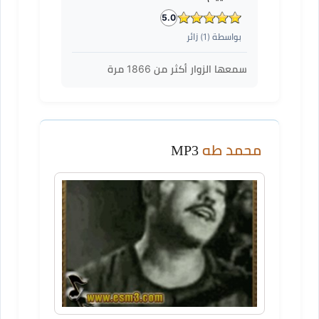
5.0
بواسطة (
1
) زائر
سمعها الزوار أكثر من
1866
مرة
محمد طه
MP3