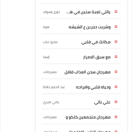
ياللي تعبنا سنين في هواه
جورج وسوف
وشربت حجرين ع الشيشه
هوبا
مكانك في قلبي
عمرو دياب
مع سبق الاصرار
إليسا
مهرجان سجن العذاب قافل
مهرجانات
وحياه قلبي وافراحه
عبد الحليم حافظ
علي بالي
رامي صبري
مهرجان متجمعين كلكو و
مهرجانات
مهرجان الناس كلها حبانى
ابو الشوق