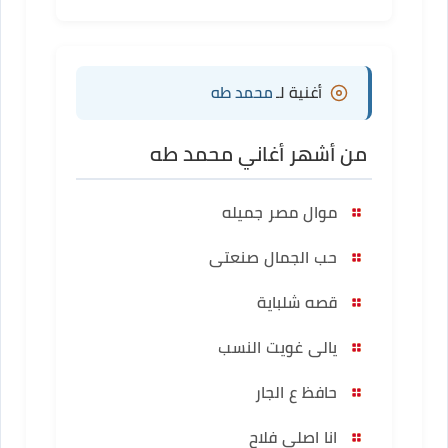
أغنية لـ
محمد طه
من أشهر أغاني محمد طه
موال مصر جميله
حب الجمال صنعتى
قصه شلباية
يالى غويت النسب
حافظ ع الجار
انا اصلي فلاح