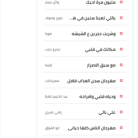
مليون مرة احبك
وائل جسار
ياللي تعبنا سنين في هواه
جورج وسوف
وشربت حجرين ع الشيشه
هوبا
مكانك في قلبي
عمرو دياب
مع سبق الاصرار
إليسا
مهرجان سجن العذاب قافل
مهرجانات
وحياه قلبي وافراحه
عبد الحليم حافظ
علي بالي
رامي صبري
مهرجان الناس كلها حبانى
ابو الشوق