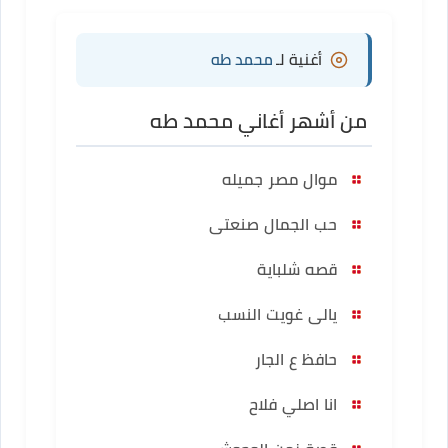
أغنية لـ
محمد طه
من أشهر أغاني محمد طه
موال مصر جميله
حب الجمال صنعتى
قصه شلباية
يالى غويت النسب
حافظ ع الجار
انا اصلي فلاح