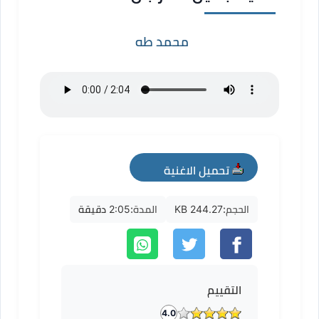
محمد طه
تحميل الاغنية
mp3
الحجم:
244.27 KB
المدة:
2:05 دقيقة
التقييم
4.0