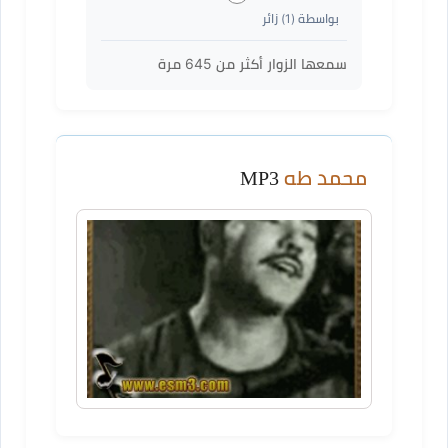
بواسطة (
1
) زائر
سمعها الزوار أكثر من
645
مرة
محمد طه
MP3