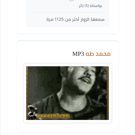
بواسطة (
5
) زائر
سمعها الزوار أكثر من
1125
مرة
محمد طه
MP3