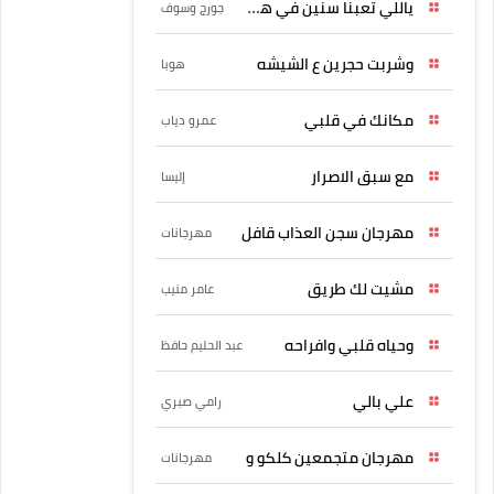
ياللي تعبنا سنين في هواه
جورج وسوف
وشربت حجرين ع الشيشه
هوبا
مكانك في قلبي
عمرو دياب
مع سبق الاصرار
إليسا
مهرجان سجن العذاب قافل
مهرجانات
مشيت لك طريق
عامر منيب
وحياه قلبي وافراحه
عبد الحليم حافظ
علي بالي
رامي صبري
مهرجان متجمعين كلكو و
مهرجانات