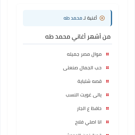
أغنية لـ
محمد طه
من أشهر أغاني محمد طه
موال مصر جميله
حب الجمال صنعتى
قصه شلباية
يالى غويت النسب
حافظ ع الجار
انا اصلي فلاح