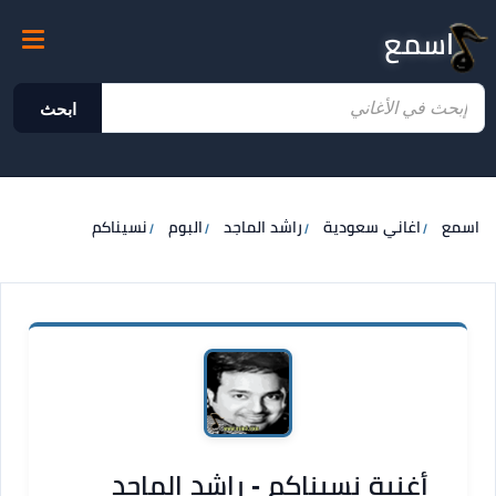
اسمع
ابحث
اسمع
اغاني سعودية
راشد الماجد
البوم
نسيناكم
أغنية نسيناكم - راشد الماجد