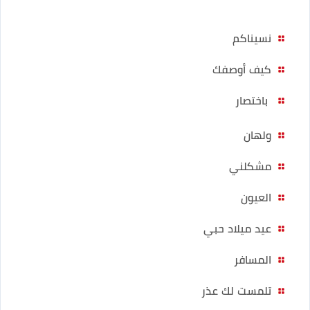
نسيناكم
كيف أوصفك
باختصار
ولهان
مشكلني
العيون
عيد ميلاد حبي
المسافر
تلمست لك عذر