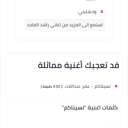
وحشتيني
استمع الى المزيد من اغاني راشد الماجد
قد تعجبك أغنية مماثلة
نسيناكم - عمر عبداللات
:
[ 4:25 دقيقة ]
كلمات اغنية "نسيناكم"