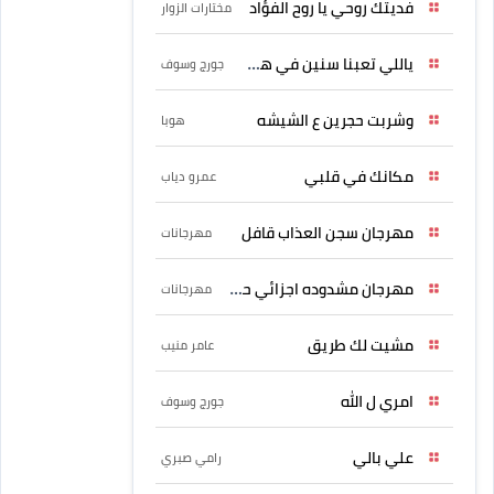
فديتك روحي يا روح الفؤاد
مختارات الزوار
ياللي تعبنا سنين في هواه
جورج وسوف
وشربت حجرين ع الشيشه
هوبا
مكانك في قلبي
عمرو دياب
مهرجان سجن العذاب قافل
مهرجانات
مهرجان مشدوده اجزائي حربونى
مهرجانات
مشيت لك طريق
عامر منيب
امري ل الله
جورج وسوف
علي بالي
رامي صبري