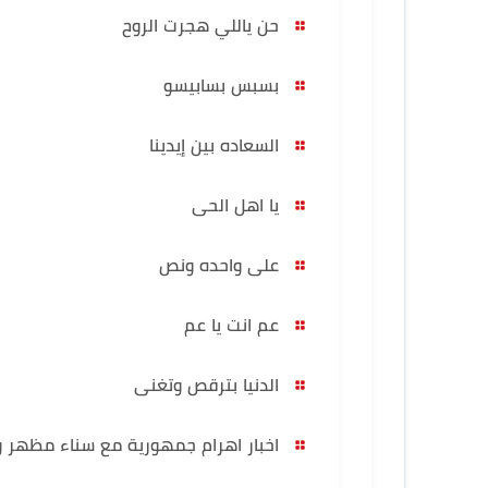
حن ياللي هجرت الروح
بسبس بسابيسو
السعاده بين إيدينا
يا اهل الحى
على واحده ونص
عم انت يا عم
الدنيا بترقص وتغنى
اخبار اهرام جمهورية مع سناء مظهر و