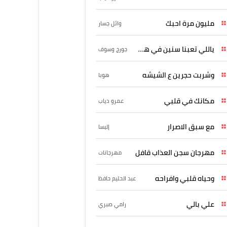
مليون مرة احبك
وائل جسار
ياللي تعبنا سنين في هواه
جورج وسوف
وشربت حجرين ع الشيشه
هوبا
مكانك في قلبي
عمرو دياب
مع سبق الاصرار
إليسا
مهرجان سجن العذاب قافل
مهرجانات
وحياه قلبي وافراحه
عبد الحليم حافظ
علي بالي
رامي صبري