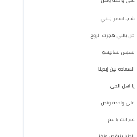
على واحده ونص
شاب اسمر جنني
حن ياللي هجرت الروح
بسبس بسابيسو
السعاده بين إيدينا
يا اهل الحى
على واحده ونص
عم انت يا عم
الدنيا بترقص وتغنى