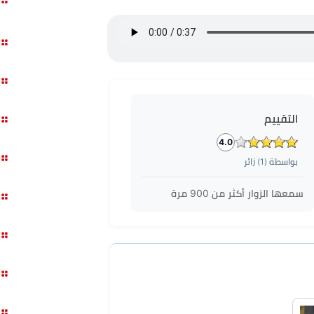
التقييم
4.0
بواسطة (
1
) زائر
سمعها الزوار أكثر من
900
مرة