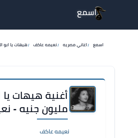
اسمع
اسمع
اغاني مصريه
نعيمه عاكف
هيهات يا ابو ا
أغنية هيهات يا ا
مليون جنيه - نع
نعيمه عاكف