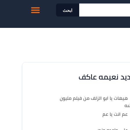
ابحث
يد نعيمه عاكف
هيهات يا ابو الزلف من فيلم مليون
يه
عم انت يا عم