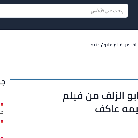
لزلف من فيلم مليون جنيه
جد
بو الزلف من فيلم
يمه عاكف
جن