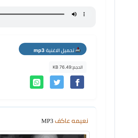
تحميل الاغنية mp3
الحجم:
76.49 KB
نعيمه عاكف
MP3