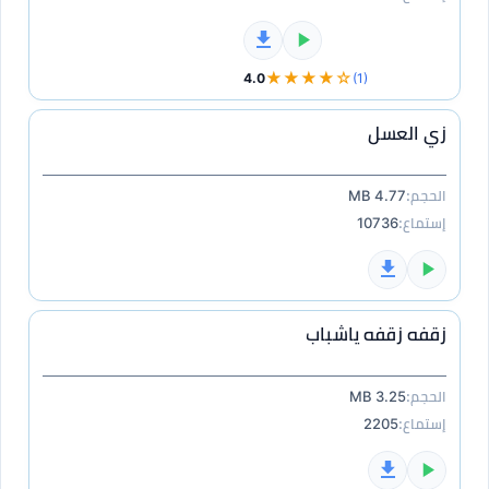
★★★★☆
4.0
(1)
زي العسل
الحجم:
4.77 MB
إستماع:
10736
زقفه زقفه ياشباب
الحجم:
3.25 MB
إستماع:
2205