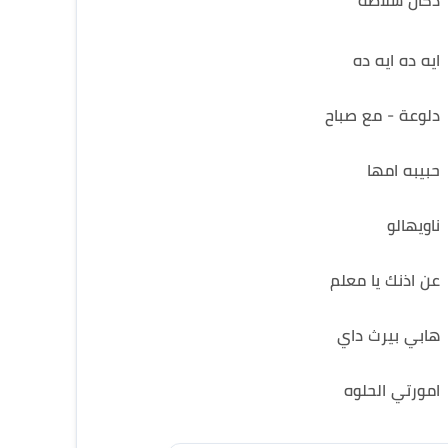
دكان شلاطة
ايه ده ايه ده
دلوعة - مع صباح
حبيبه امها
ناويهالو
عن اذنك يا معلم
هابي بيرث داي
امورتي الحلوه