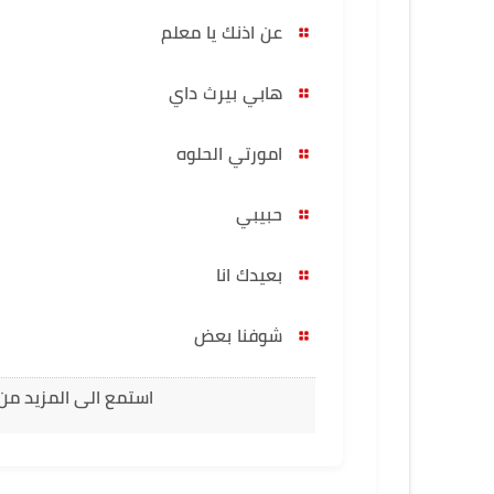
عن اذنك يا معلم
هابي بيرث داي
امورتي الحلوه
حبيبي
بعيدك انا
شوفنا بعض
استمع الى المزيد من 