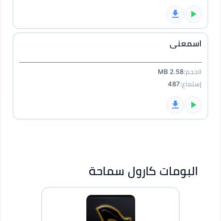
اسمعنى
الحجم:
2.58 MB
إستماع:
487
البومات كارول سماحة