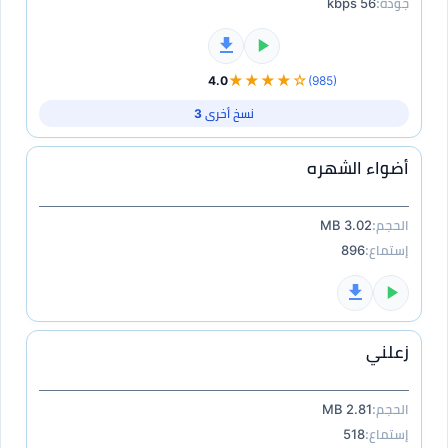
جودة:
56 kbps
★★★★☆
4.0
(985)
نسخ أخرى 3
أضواء الشهره
الحجم:
3.02 MB
إستماع:
896
زعلني
الحجم:
2.81 MB
إستماع:
518