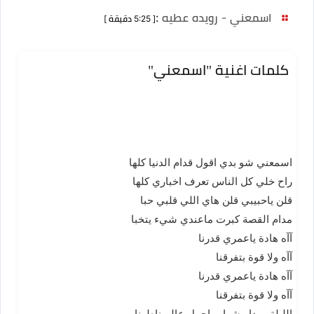
اسمعني - رويده عطيه
:
[ 5:25 دقيقة ]
كلمات اغنية "اسمعني"
اسمعني شو بدي اقول قدام الدنيا كلها
راح خلي كل الناس تعرف اخباري كلها
قلن ياحبيبي قلن هاي اللي قلبي حبا
مدام القصة كبرت ماعندي شيء يتخبا
آآه هادة ياعمري قدرنا
آآه ولا قوة بتفرقنا
آآه هادة ياعمري قدرنا
آآه ولا قوة بتفرقنا
الليلة بيبدا مشوار واجمل عالم ناطرنا