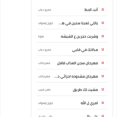
أنت الحظ
عمرو دياب
ياللي تعبنا سنين في هواه
جورج وسوف
وشربت حجرين ع الشيشه
هوبا
مكانك في قلبي
عمرو دياب
مهرجان سجن العذاب قافل
مهرجانات
مهرجان مشدوده اجزائي حربونى
مهرجانات
مشيت لك طريق
عامر منيب
امري ل الله
جورج وسوف
علي بالي
رامي صبري