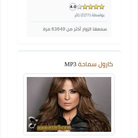
4.0
بواسطة (
2211
) زائر
سمعها الزوار أكثر من
63649
مرة
كارول سماحة
MP3