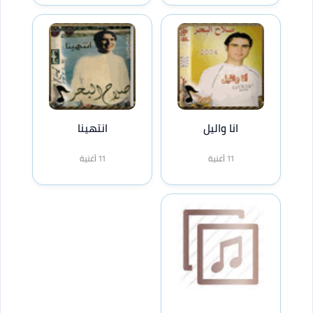
انا واليل
انتهينا
11 أغنية
11 أغنية