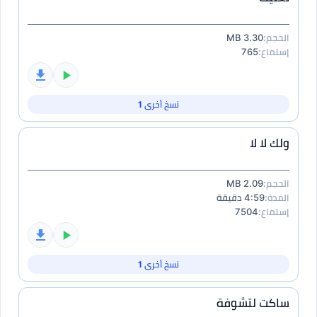
الحجم:
3.30 MB
إستماع:
765
نسخ أخرى 1
ولك لا لا
الحجم:
2.09 MB
المدة:
4:59 دقيقة
إستماع:
7504
نسخ أخرى 1
ساكت لتشوفة