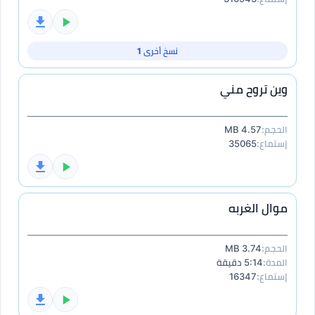
نسخ أخرى 1
وين تروح مني
الحجم:
4.57 MB
إستماع:
35065
موال الغربه
الحجم:
3.74 MB
المدة:
5:14 دقيقة
إستماع:
16347