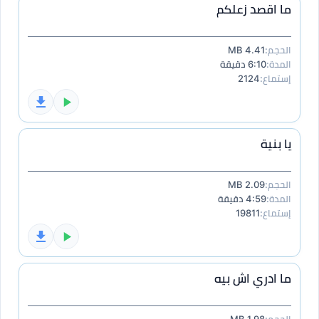
ما اقصد زعلكم
الحجم:
4.41 MB
المدة:
6:10 دقيقة
إستماع:
2124
يا بنية
الحجم:
2.09 MB
المدة:
4:59 دقيقة
إستماع:
19811
ما ادري اش بيه