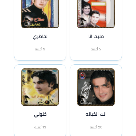
مليت انا
لخاطري
5 أغنية
9 أغنية
انت الخيانه
خلوني
20 أغنية
13 أغنية