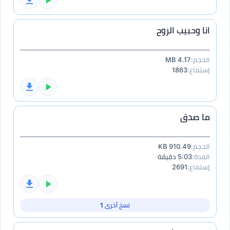
انا وحبيب الروح
الحجم:
4.17 MB
إستماع:
1863
ما صدق
الحجم:
910.49 KB
المدة:
5:03 دقيقة
إستماع:
2691
نسخ أخرى 1