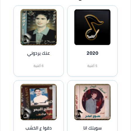
2020
عنك يردوني
5 أغنية
6 أغنية
سويتك انا
دقوا ع الخشب