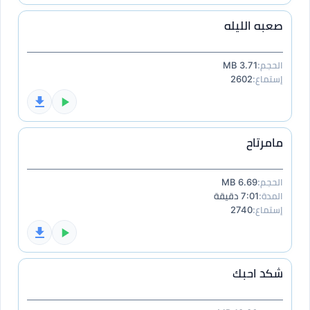
صعبه الليله
الحجم:
3.71 MB
إستماع:
2602
مامرتاح
الحجم:
6.69 MB
المدة:
7:01 دقيقة
إستماع:
2740
شكد احبك