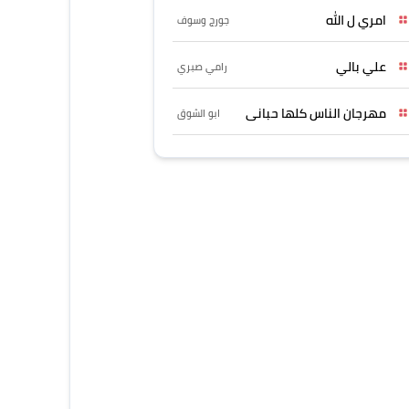
امري ل الله
جورج وسوف
علي بالي
رامي صبري
مهرجان الناس كلها حبانى
ابو الشوق