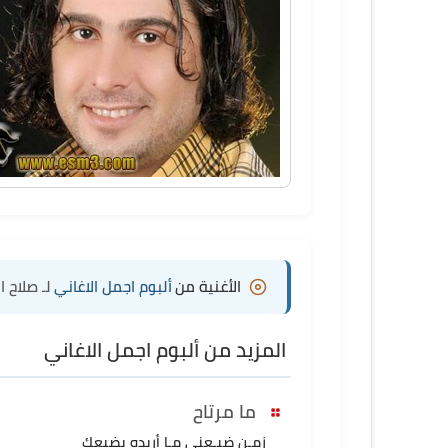
الأغنية من
ألبوم اجمل الاغاني
لـ صلاح ا
المزيد من ألبوم اجمل الاغاني
ما مرتاح
زمـن ضيـعني مـا أريده يضيعك