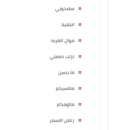
سامحوني
انتهينا
موال الغربه
نزلت دمعتي
ما ينسن
ماناسيكم
مالومكم
زعلان الاسمر