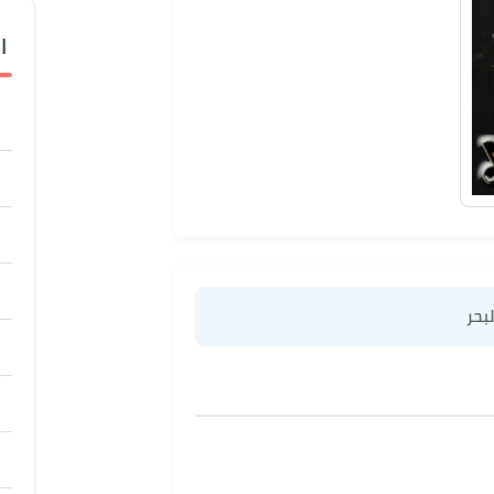
ا
لبحر