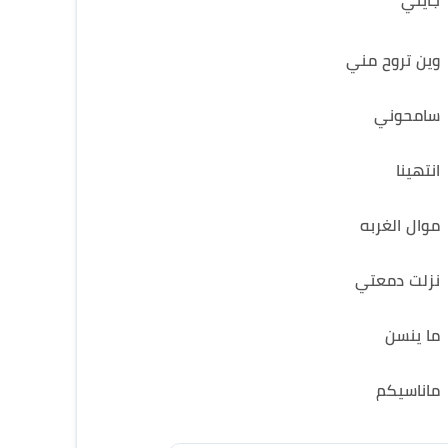
جايني
وين تروح مني
سامحوني
انتهينا
موال الغربه
نزلت دمعتي
ما ينسن
ماناسيكم