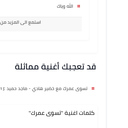
الله وياك
استمع الى المزيد من ا
قد تعجبك أغنية مماثلة
تسوى عمرك مع خضير هادي - ماجد حميد
:
[ 14:01 دقيقة ]
كلمات اغنية "تسوى عمرك"