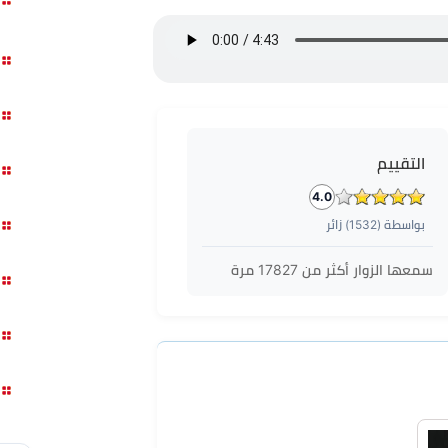
التقييم
4.0
بواسطة (
1532
) زائر
سمعها الزوار أكثر من
17827
مرة