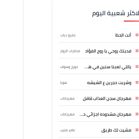
لاكثر شعبية اليوم
أنت الحظ
عمرو دياب
فديتك روحي يا روح الفؤاد
مختارات الزوار
ياللي تعبنا سنين في هواه
جورج وسوف
وشربت حجرين ع الشيشه
هوبا
مهرجان سجن العذاب قافل
مهرجانات
مهرجان مشدوده اجزائي حربونى
مهرجانات
مشيت لك طريق
عامر منيب