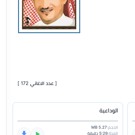
[ عدد الاغاني 172 ]
الوداعية
الحجم:
5.27 MB
المدة:
5:29 دقيقة