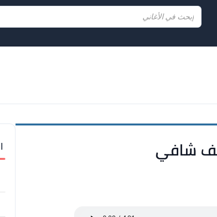
ا
سف شافي