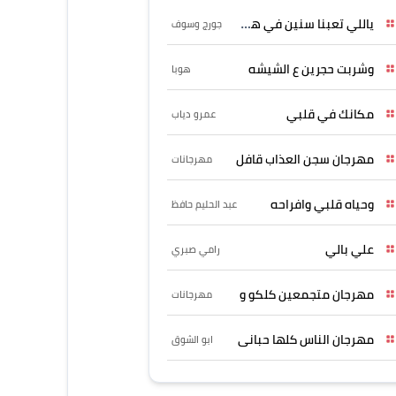
ياللي تعبنا سنين في هواه
جورج وسوف
وشربت حجرين ع الشيشه
هوبا
مكانك في قلبي
عمرو دياب
مهرجان سجن العذاب قافل
مهرجانات
وحياه قلبي وافراحه
عبد الحليم حافظ
علي بالي
رامي صبري
مهرجان متجمعين كلكو و
مهرجانات
مهرجان الناس كلها حبانى
ابو الشوق