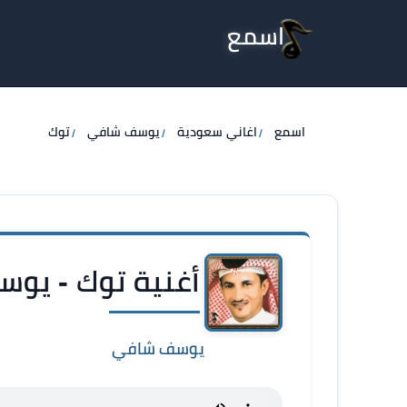
اسمع
اسمع
اغاني سعودية
يوسف شافي
توك
أغنية توك - يو
يوسف شافي