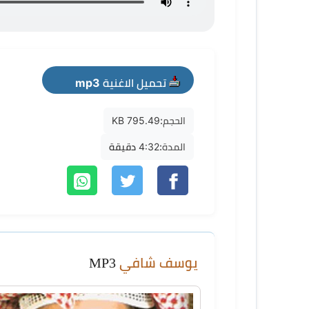
تحميل الاغنية mp3
الحجم:
795.49 KB
المدة:
4:32 دقيقة
يوسف شافي
MP3