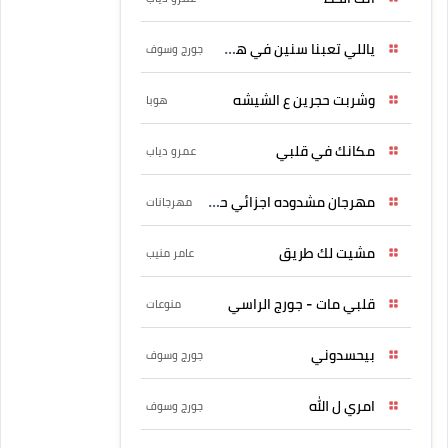
ياللي تعبنا سنين في هواه
جورج وسوف
وشربت حجرين ع الشيشه
هوبا
مكانك في قلبي
عمرو دياب
مهرجان مشدوده اجزائي حربونى
مهرجانات
مشيت لك طريق
عامر منيب
قلبي مات - جورج الراسي
منوعات
بيحسدوني
جورج وسوف
امري ل الله
جورج وسوف