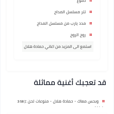
دموع
تتر مسلسل المداح
مدد يارب من مسلسل المداح
روح الروح
استمع الى المزيد من اغاني حمادة هلال
قد تعجبك أغنية مماثلة
وبحس معاك - حمادة هلال - منوعات لحن
:
[ 3:58
دقيقة ]