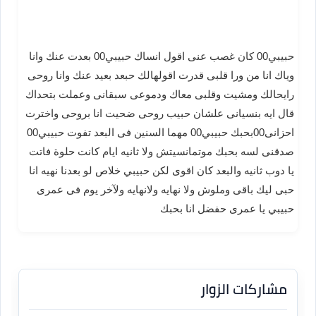
حبيبي00 كان غصب عنى اقول انساك حبيبي00 بعدت عنك وانا
وياك انا من ورا قلبى قدرت اقولهالك حبعد بعيد عنك وانا روحى
رايحالك ومشيت وقلبى معاك ودموعى سبقانى وعملت بتحداك
قال ايه بنسيانى علشان حبيب روحى ضحيت انا بروحى واخترت
احزانى00بحبك حبيبي00 مهما السنين فى البعد تفوت حبيبي00
صدقنى لسه بحبك موتمانسيتش ولا ثانيه ايام كانت حلوة فاتت
يا دوب ثانيه والبعد كان اقوى لكن حبيبي خلاص لو بعدنا نهيه انا
حبى ليك باقى وملوش ولا نهايه ولانهايه ولآخر يوم فى عمرى
حبيبي يا عمرى حفضل انا بحبك
مشاركات الزوار