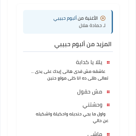
الأغنية من
ألبوم حبيبي
لـ حمادة هلال
المزيد من ألبوم حبيبي
يللا يا كدابة
عاشقه مش قدى هاتى إيدك على يدى ..
تعالى طلى ده انا كلى مولع حنين
مش حقول
وحشتني
واول ما يجي حنديله واحكيلة واشكيله
عن حالي
ماشي