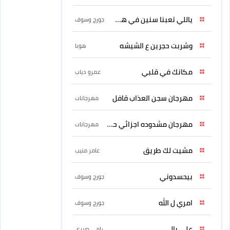
ياللي تعبنا سنين في هواه
جورج وسوف
وشربت حجرين ع الشيشه
هوبا
مكانك في قلبي
عمرو دياب
مهرجان سجن العذاب قافل
مهرجانات
مهرجان مشدوده اجزائي حربونى
مهرجانات
مشيت لك طريق
عامر منيب
بيحسدوني
جورج وسوف
امري ل الله
جورج وسوف
علي بالي
رامي صبري