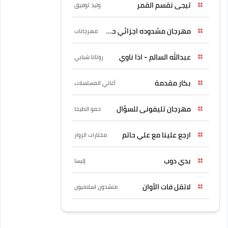
تيجى نقسم القمر
وليد توفيق
مهرجان مشدوده اجزائي حربونى
مهرجانات
عبدالله السالم - اذا ناوي
روتانا شبابي
بكار مقدمة
أغاني المسلسلات
مهرجان تليفونى للسؤال
حمو الطيخا
ارجع علينا مع علي حاتم
مختارات الزوار
بدي دوب
إليسا
لاتقل فات الأوان
منشدون اسلاميون