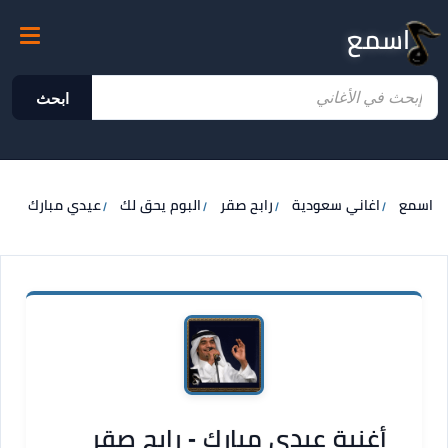
اسمع
ابحث
اسمع
اغاني سعودية
رابح صقر
البوم يحق لك
عيدي مبارك
أغنية عيدي مبارك - رابح صقر