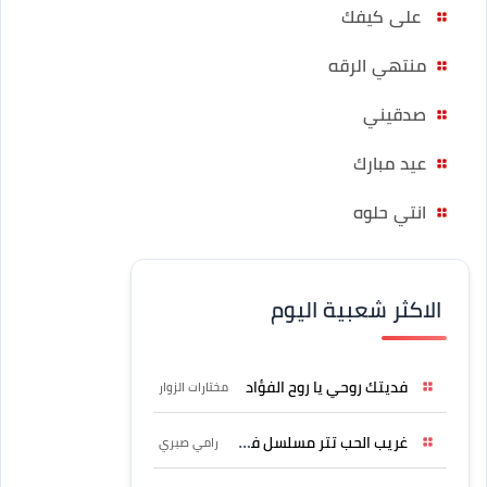
على كيفك
منتهي الرقه
صدقيني
عيد مبارك
انتي حلوه
الاكثر شعبية اليوم
فديتك روحي يا روح الفؤاد
مختارات الزوار
غريب الحب تتر مسلسل فرصة
رامي صبري