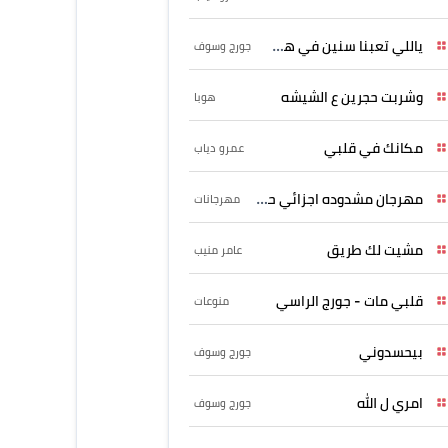
ياللي تعبنا سنين في هواه
جورج وسوف
وشربت حجرين ع الشيشه
هوبا
مكانك في قلبي
عمرو دياب
مهرجان مشدوده اجزائي حربونى
مهرجانات
مشيت لك طريق
عامر منيب
قلبي مات - جورج الراسي
منوعات
بيحسدوني
جورج وسوف
امري ل الله
جورج وسوف