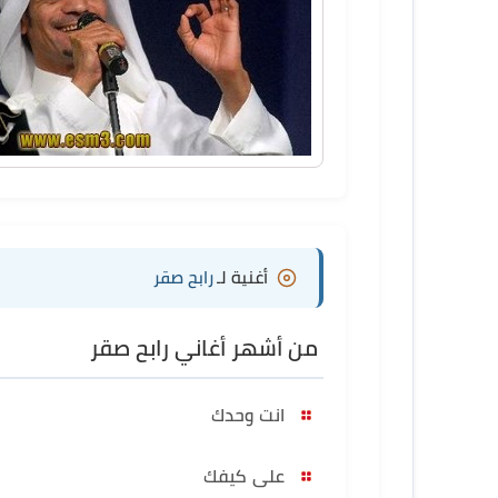
أغنية لـ
رابح صقر
من أشهر أغاني رابح صقر
انت وحدك
على كيفك