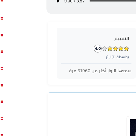
التقييم
4.0
بواسطة (
1
) زائر
سمعها الزوار أكثر من
31960
مرة