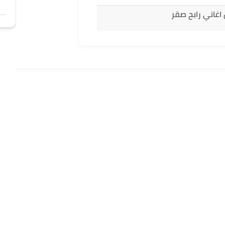
اغاني رابح صقر