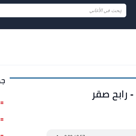
جد
- رابح صقر