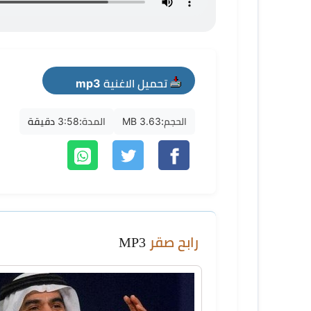
تحميل الاغنية mp3
الحجم:
3.63 MB
المدة:
3:58 دقيقة
رابح صقر
MP3