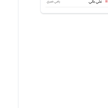
علي بالي
رامي صبري