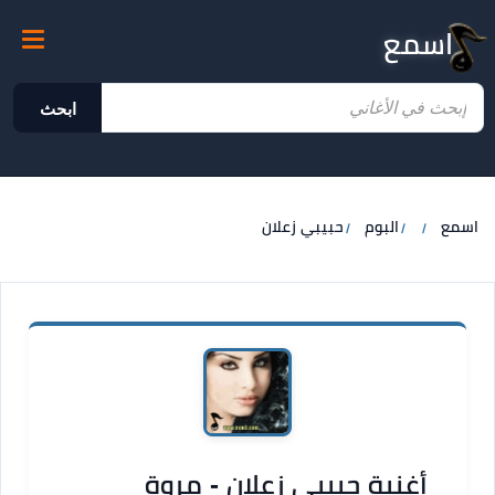
اسمع
ابحث
اسمع
البوم
حبيبي زعلان
أغنية حبيبي زعلان - مروة