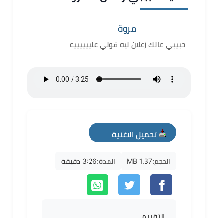
مروة
حبيبي مالك زعلان ليه قولي علييييييه
تحميل الاغنية
mp3
الحجم:
1.37 MB
المدة:
3:26 دقيقة
التقييم