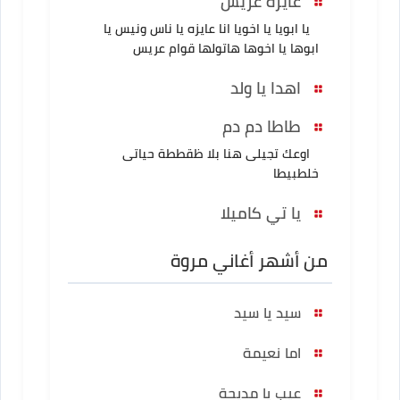
عايزة عريس
يا ابويا يا اخويا انا عايزه يا ناس ونيس يا
ابوها يا اخوها هاتولها قوام عريس
اهدا يا ولد
طاطا دم دم
اوعك تجيلى هنا بلا ظقططة حياتى
خلطبيطا
يا تي كاميلا
من أشهر أغاني مروة
سيد يا سيد
اما نعيمة
عيب يا مديحة