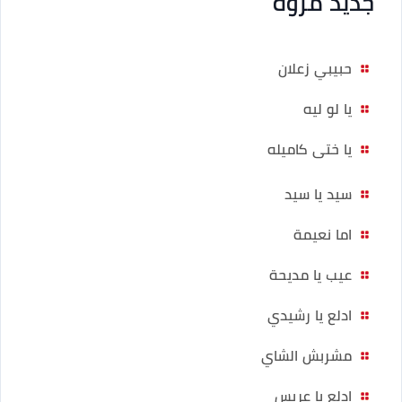
جديد مروة
حبيبي زعلان
يا لو ليه
يا ختى كاميله
سيد يا سيد
اما نعيمة
عيب يا مديحة
ادلع يا رشيدي
مشربش الشاي
ادلع يا عريس