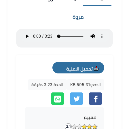
مروة
تحميل الاغنية
mp3
الحجم:
595.31 KB
المدة:
3:23 دقيقة
التقييم
3.1