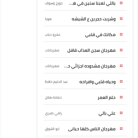
ياللي تعبنا سنين في هواه
جورج وسوف
وشربت حجرين ع الشيشه
هوبا
مكانك في قلبي
عمرو دياب
مهرجان سجن العذاب قافل
مهرجانات
مهرجان مشدوده اجزائي حربونى
مهرجانات
وحياه قلبي وافراحه
عبد الحليم حافظ
حلم العمر
حماده هلال
علي بالي
رامي صبري
مهرجان الناس كلها حبانى
ابو الشوق