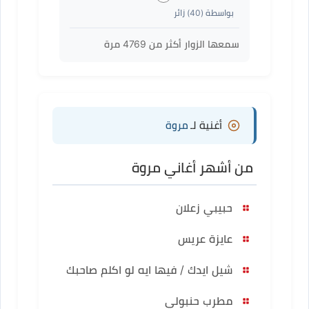
بواسطة (
40
) زائر
سمعها الزوار أكثر من
4769
مرة
أغنية لـ
مروة
من أشهر أغاني مروة
حبيبي زعلان
عايزة عريس
شيل ايدك / فيها ايه لو اكلم صاحبك
مطرب حنبولي