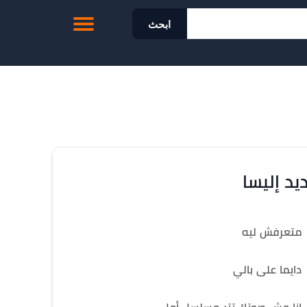
ابحث
يد إليسا
متعرفش ليه
دايما على بالي