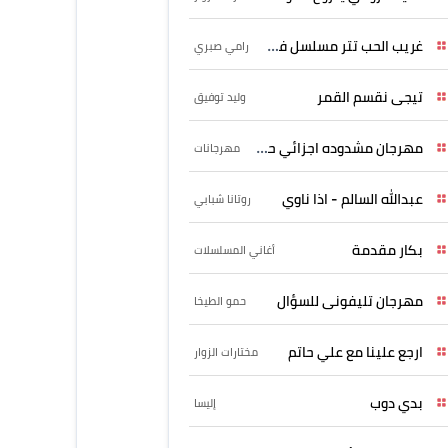
غريب الحب تتر مسلسل فرصة
رامي صبري
تيجى نقسم القمر
وليد توفيق
مهرجان مشدوده اجزائي حربونى
مهرجانات
عبدالله السالم - اذا ناوي
روتانا شبابي
بكار مقدمة
أغاني المسلسلات
مهرجان تليفونى للسؤال
حمو الطيخا
ارجع علينا مع علي حاتم
مختارات الزوار
بدي دوب
إليسا