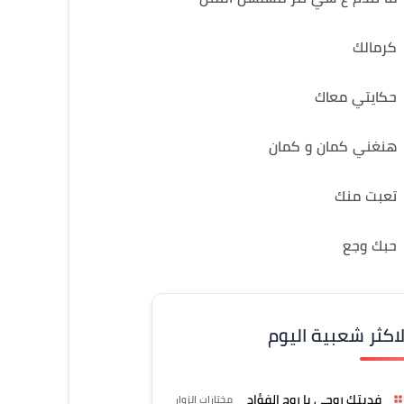
كرمالك
حكايتي معاك
هنغني كمان و كمان
تعبت منك
حبك وجع
لاكثر شعبية اليوم
فديتك روحي يا روح الفؤاد
مختارات الزوار