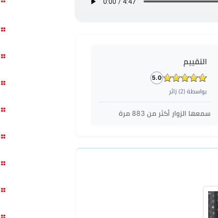
التقييم
5.0
بواسطة (
2
) زائر
سمعها الزوار أكثر من
883
مرة