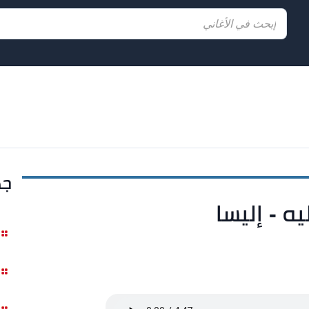
جد
ه - إليسا