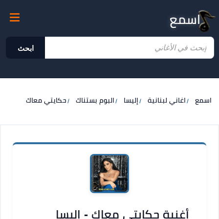
اسمع
ابحث
اسمع
اغاني لبنانية
إليسا
البوم بستناك
حكايتي معاك
أغنية حكايتي معاك - إليسا