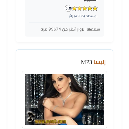
5.0
بواسطة (
4935
) زائر
سمعها الزوار أكثر من
99674
مرة
إليسا
MP3