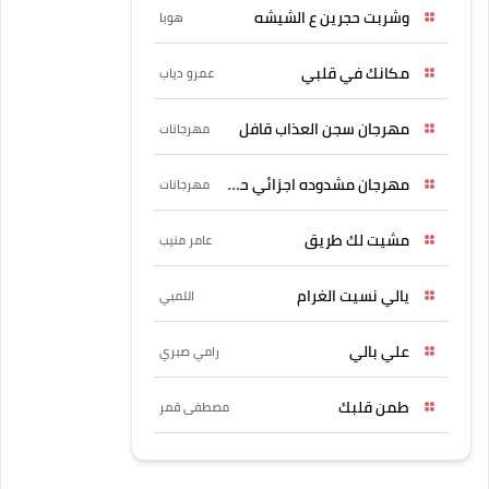
وشربت حجرين ع الشيشه
هوبا
مكانك في قلبي
عمرو دياب
مهرجان سجن العذاب قافل
مهرجانات
مهرجان مشدوده اجزائي حربونى
مهرجانات
مشيت لك طريق
عامر منيب
يالي نسيت الغرام
اللمبي
علي بالي
رامي صبري
طمن قلبك
مصطفى قمر