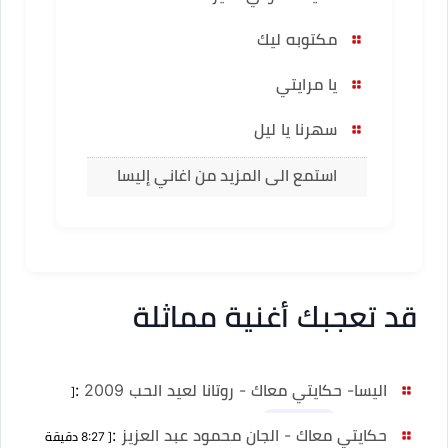
مكتوبه ليك
يا مرايتي
سهرنا يا ليل
استمع الى المزيد من اغاني إليسا
قد تعجبك أغنية مماثلة
اليسا- حكايتي معاك - روتانا لعيد الحب 2009
:
[
2:44 دقيقة ]
نسخ أخرى 1
حكايتي معاك - الجان محمود عبد العزيز
:
[ 8:27 دقيقة