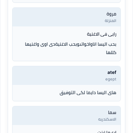
مروة
المنزلة
رايى فى الاغنية
بحب اليسا اناواخواتىوبحب الاغنيةدى اوى واغنيها
كللها
atef
egept
هاى اليسا دايما لكى التوفيق
سما
الاسكندريه
ارع ما غنت