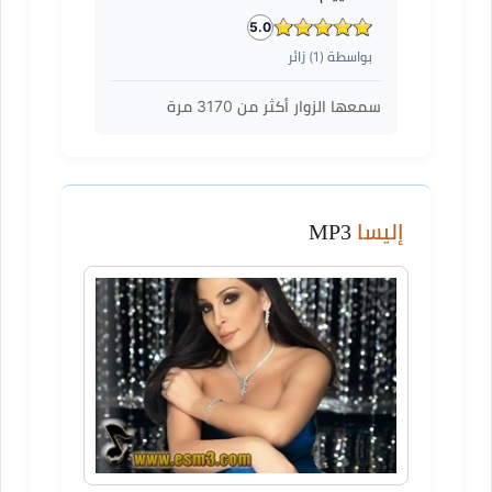
5.0
بواسطة (
1
) زائر
سمعها الزوار أكثر من
3170
مرة
إليسا
MP3