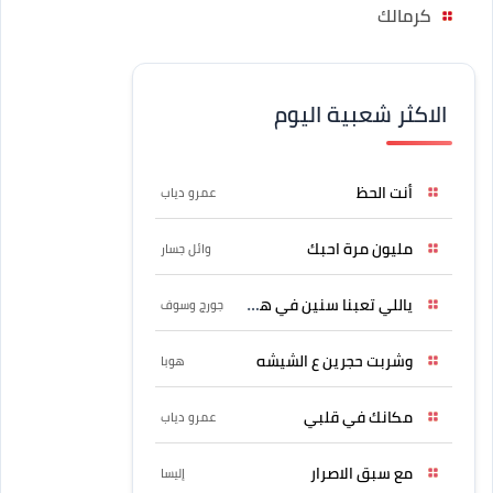
كرمالك
الاكثر شعبية اليوم
أنت الحظ
عمرو دياب
مليون مرة احبك
وائل جسار
ياللي تعبنا سنين في هواه
جورج وسوف
وشربت حجرين ع الشيشه
هوبا
مكانك في قلبي
عمرو دياب
مع سبق الاصرار
إليسا