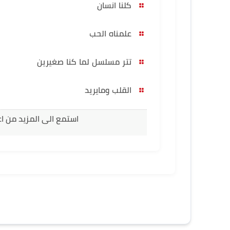
كلنا انسان
علمناه الحب
تتر مسلسل لما كنا صغيرين
القلب ومايريد
استمع الى المزيد من ا