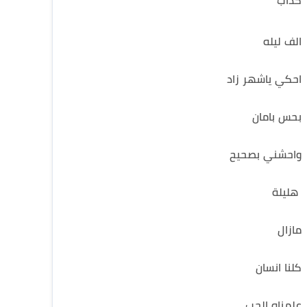
كداب
الف ليله
احكي ياشهر زاد
بحس بامان
واحشني بصحيح
هليلة
مازال
كلنا انسان
علمناه الحب