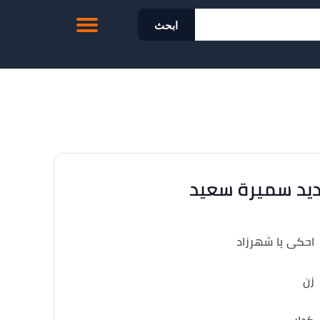
ابحث
يد سميرة سعيد
احكى يا شهرزاد
زن