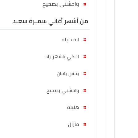
واحشنى بصحيح
من أشهر أغاني سميرة سعيد
الف ليله
احكي ياشهر زاد
بحس بامان
واحشني بصحيح
هليلة
مازال