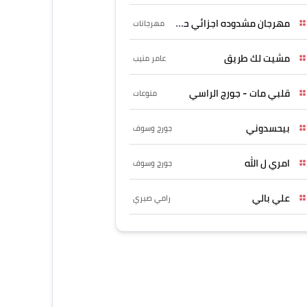
مهرجان مشدوده اجزائي حربونى
مهرجانات
مشيت لك طريق
عامر منيب
قلبي مات - جورج الراسي
منوعات
بيحسدوني
جورج وسوف
امري ل الله
جورج وسوف
علي بالي
رامي صبري