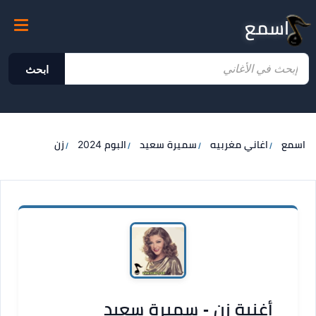
اسمع
ابحث
اسمع
اغاني مغربيه
سميرة سعيد
البوم 2024
زن
أغنية زن - سميرة سعيد