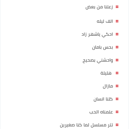
زعلنا من بعض
الف ليله
احكي ياشهر زاد
بحس بامان
واحشني بصحيح
هليلة
مازال
كلنا انسان
علمناه الحب
تتر مسلسل لما كنا صغيرين