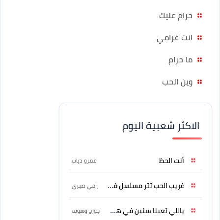
حرام عليك
انت غرامي
ما حرام
وين الحب
الاكثر شعبية اليوم
أنت الحظ
عمرو دياب
غريب الحب تتر مسلسل فرصة
رامي صبري
ياللي تعبنا سنين في هواه
جورج وسوف