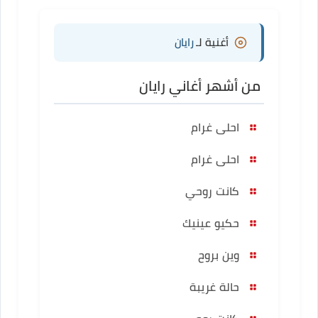
أغنية لـ
رايان
من أشهر أغاني رايان
احلى غرام
احلى غرام
كانت روحي
حكيو عينيك
وين بروح
حالة غريبة