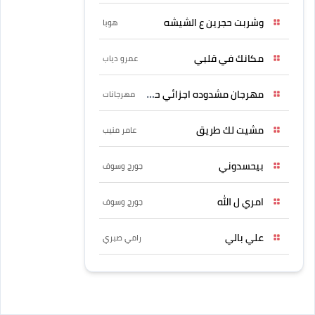
وشربت حجرين ع الشيشه
هوبا
مكانك في قلبي
عمرو دياب
مهرجان مشدوده اجزائي حربونى
مهرجانات
مشيت لك طريق
عامر منيب
بيحسدوني
جورج وسوف
امري ل الله
جورج وسوف
علي بالي
رامي صبري