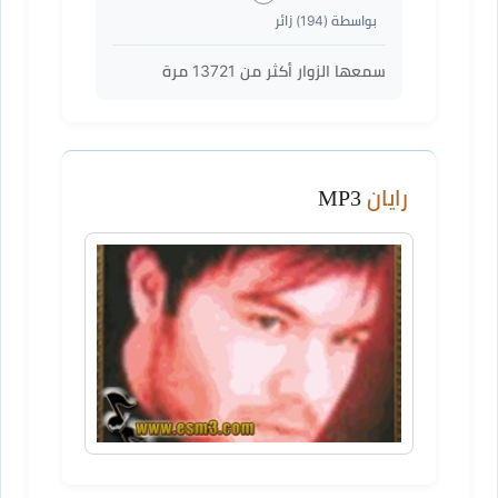
بواسطة (
194
) زائر
سمعها الزوار أكثر من
13721
مرة
رايان
MP3