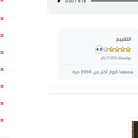
التقييم
4.0
بواسطة (
1352
) زائر
سمعها الزوار أكثر من
9966
مرة