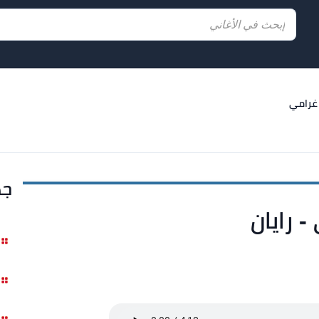
غرامي
جد
 رايان