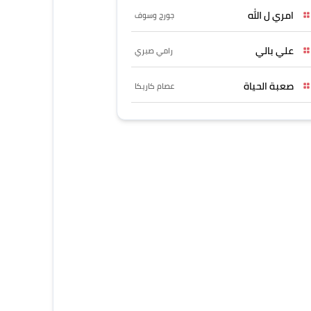
امري ل الله
جورج وسوف
علي بالي
رامي صبري
صعبة الحياة
عصام كاريكا