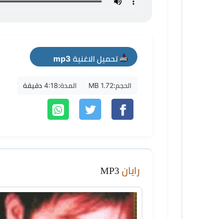
تحميل الاغنية mp3
الحجم:
1.72 MB
المدة:
4:18 دقيقة
رايان
MP3