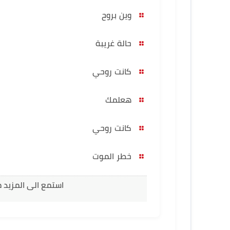
وين بروح
حالة غريبة
كانت روحي
هعلمك
كانت روحي
خطر الموت
استمع الى المزيد م