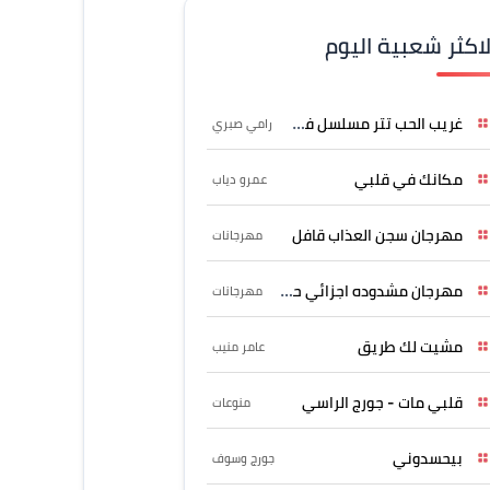
لاكثر شعبية اليوم
غريب الحب تتر مسلسل فرصة
رامي صبري
مكانك في قلبي
عمرو دياب
مهرجان سجن العذاب قافل
مهرجانات
مهرجان مشدوده اجزائي حربونى
مهرجانات
مشيت لك طريق
عامر منيب
قلبي مات - جورج الراسي
منوعات
بيحسدوني
جورج وسوف