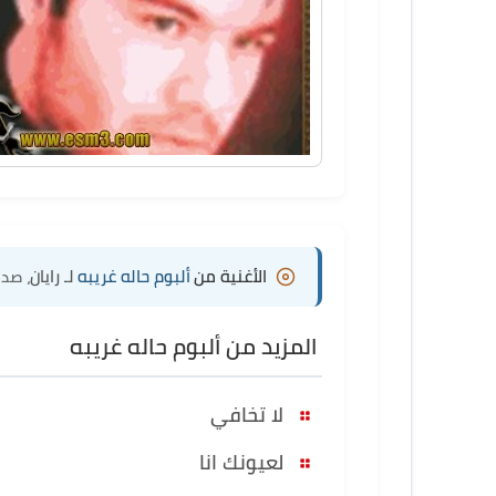
الأغنية من
ألبوم حاله غريبه
لـ رايان
، صدر 
المزيد من ألبوم حاله غريبه
لا تخافي
لعيونك انا