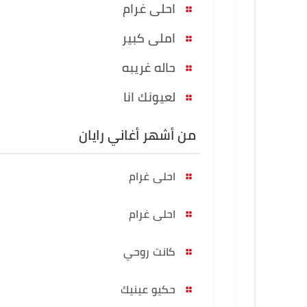
احلى غرام
املى كبير
حاله غريبه
لعيونك انا
من أشهر أغاني رايان
احلى غرام
احلى غرام
كانت روحي
حكيو عينيك