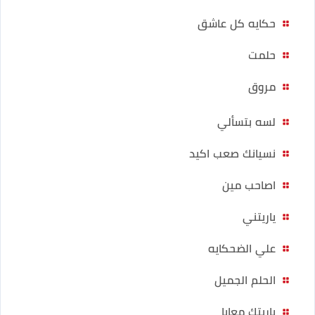
حكايه كل عاشق
حلمت
مروق
لسه بتسألي
نسيانك صعب اكيد
اصاحب مين
ياريتني
علي الضحكايه
الحلم الجميل
ياريتك معايا