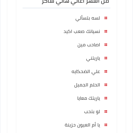
من أشهر أغاني هاني شاكر
لسه بتسألي
نسيانك صعب اكيد
اصاحب مين
ياريتني
علي الضحكايه
الحلم الجميل
ياريتك معايا
لو بتحب
يا أم العيون حزينة