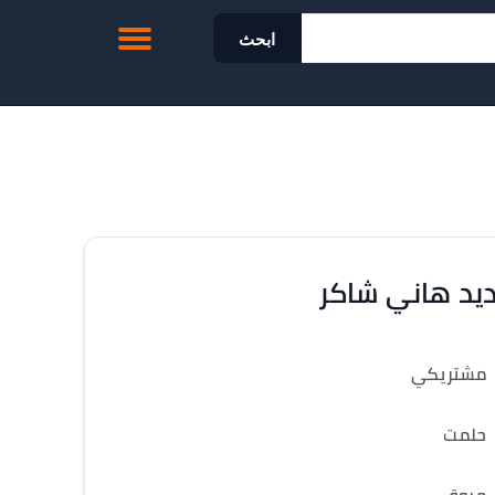
ابحث
يد هاني شاكر
مشتريكي
حلمت