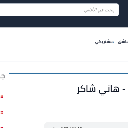
عاشق
مشتريكي
جد
- هاني شاكر