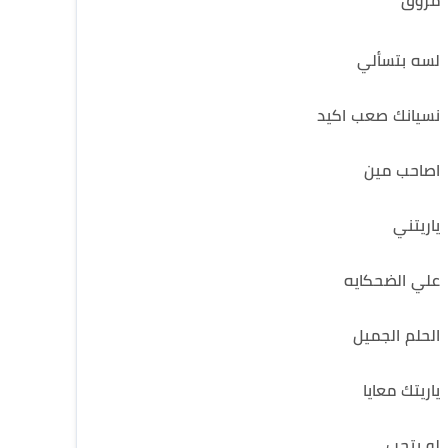
مروق
لسه بتسألي
نسيانك صعب اكيد
اصاحب مين
ياريتني
علي الضحكايه
الحلم الجميل
ياريتك معايا
لو بتحب