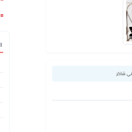
ا
ني شاكر