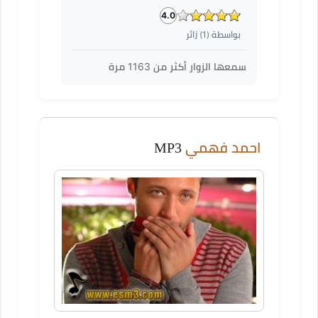
4.0
بواسطة (
1
) زائر
سمعها الزوار أكثر من
1163
مرة
احمد فهمي
MP3