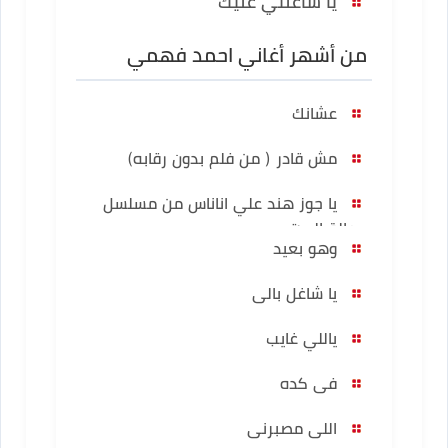
يا شاغلني عليك
من أشهر أغاني احمد فهمي
عشانك
مش قادر ( من فلم بدون رقابه)
يا جوز هند علي اناناس من مسلسل
رجالة البيت
وهو بعيد
يا شاغل بالى
ياللي غايب
فى كده
اللى مصبرنى