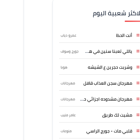
لاكثر شعبية اليوم
أنت الحظ
عمرو دياب
ياللي تعبنا سنين في هواه
جورج وسوف
وشربت حجرين ع الشيشه
هوبا
مهرجان سجن العذاب قافل
مهرجانات
مهرجان مشدوده اجزائي حربونى
مهرجانات
مشيت لك طريق
عامر منيب
قلبي مات - جورج الراسي
منوعات