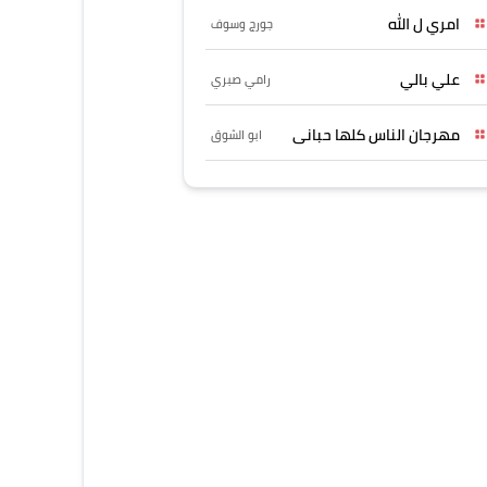
امري ل الله
جورج وسوف
علي بالي
رامي صبري
مهرجان الناس كلها حبانى
ابو الشوق