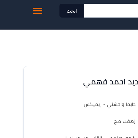
ابحث
يد احمد فهمي
دايما واحشني - ريميكس
زهقت صح