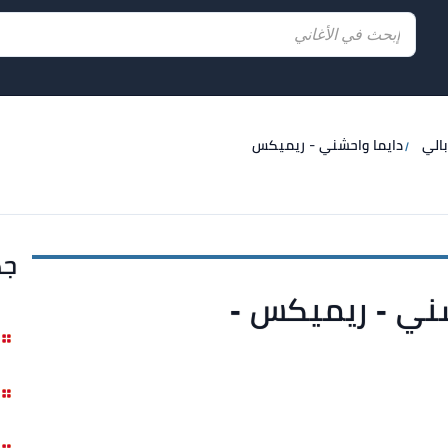
الي
دايما واحشني - ريميكس
جد
شني - ريميكس -