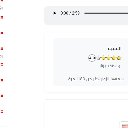
رج
التقييم
رج
4.0
بواسطة (
1
) زائر
سمعها الزوار أكثر من
1180
مرة