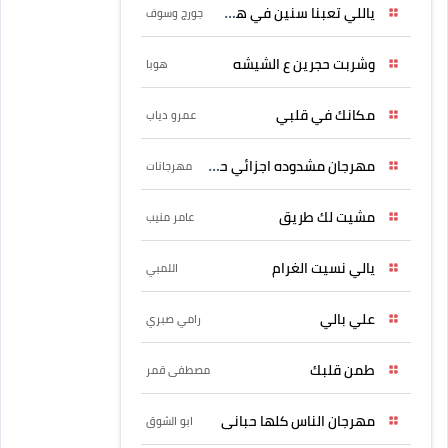
ياللي تعبنا سنين في هواه
جورج وسوف
وشربت حجرين ع الشيشه
هوبا
مكانك في قلبي
عمرو دياب
مهرجان مشدوده اجزائي حربونى
مهرجانات
مشيت لك طريق
عامر منيب
يالي نسيت الغرام
اللمبي
علي بالي
رامي صبري
طمن قلبك
مصطفى قمر
مهرجان الناس كلها حبانى
ابو الشوق