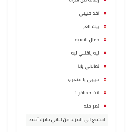
آخد حبيبي
بيت العز
حمال الاسيه
ليه ياقلبي ليه
تعالالي يابا
حبيبي يا متغرب
انت مسافر 1
تمر حنه
استمع الى المزيد من اغاني فايزة أحمد