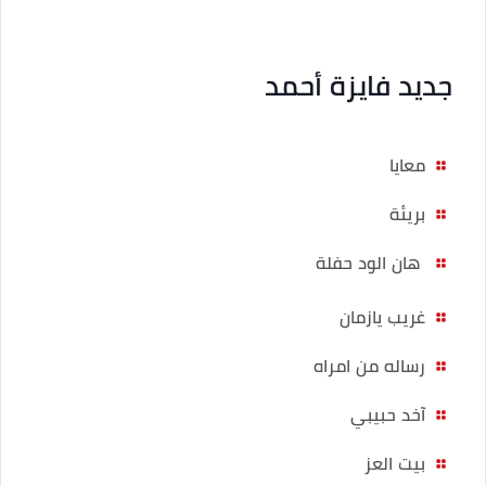
جديد فايزة أحمد
معايا
بريئة
هان الود حفلة
غريب يازمان
رساله من امراه
آخد حبيبي
بيت العز