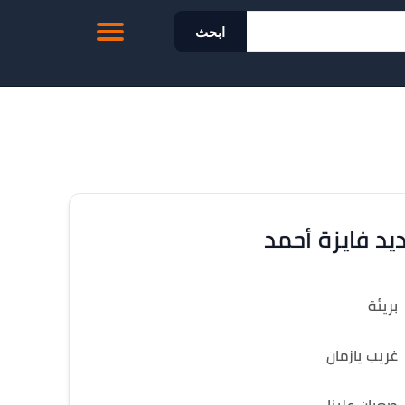
ابحث
يد فايزة أحمد
بريئة
غريب يازمان