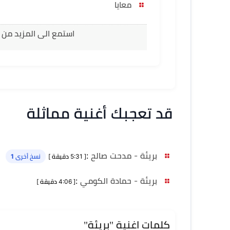
معايا
استمع الى المزيد من ا
قد تعجبك أغنية مماثلة
بريئة - مدحت صالح
:
[ 5:31 دقيقة ]
نسخ أخرى 1
بريئة - حمادة الكومي
:
[ 4:06 دقيقة ]
كلمات اغنية "بريئة"