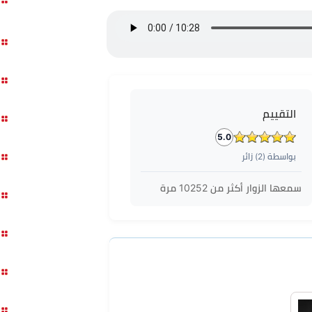
التقييم
5.0
بواسطة (
2
) زائر
سمعها الزوار أكثر من
10252
مرة