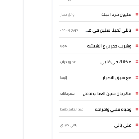
مليون مرة احبك
وائل جسار
ياللي تعبنا سنين في هواه
جورج وسوف
وشربت حجرين ع الشيشه
هوبا
مكانك في قلبي
عمرو دياب
مع سبق الاصرار
إليسا
مهرجان سجن العذاب قافل
مهرجانات
وحياه قلبي وافراحه
عبد الحليم حافظ
علي بالي
رامي صبري