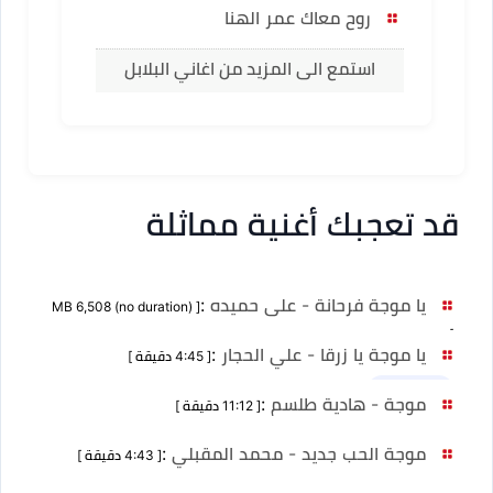
روح معاك عمر الهنا
استمع الى المزيد من اغاني البلابل
قد تعجبك أغنية مماثلة
يا موجة فرحانة - على حميده
:
[ MB 6,508 (no duration)
]
يا موجة يا زرقا - علي الحجار
:
[ 4:45 دقيقة ]
نسخ أخرى 1
موجة - هادية طلسم
:
[ 11:12 دقيقة ]
موجة الحب جديد - محمد المقبلي
:
[ 4:43 دقيقة ]