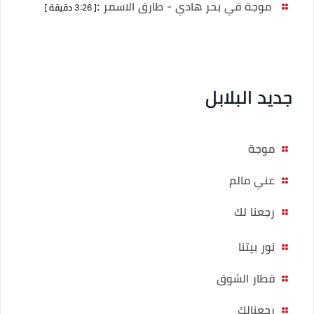
موجة في بحر هادي - طارق الاسمر
:
[ 3:26 دقيقة ]
جديد البلابل
موجة
عني مالم
رجعنا لك
نور بيتنا
قطار الشوق
رجعنالك