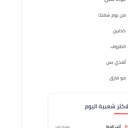
من يوم شفتك
كذابين
الظروف
أهدي بس
مو فارق
لاكثر شعبية اليوم
أنت الحظ
عمرو دياب