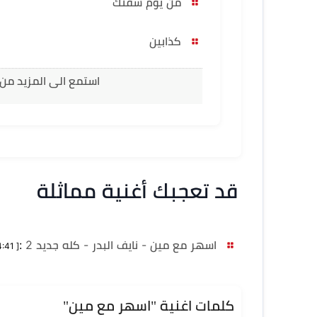
من يوم شفتك
كذابين
استمع الى المزيد من ا
قد تعجبك أغنية مماثلة
اسهر مع مين - نايف البدر - كله جديد 2
:
[ 4:41 دقيقة ]
كلمات اغنية "اسهر مع مين"