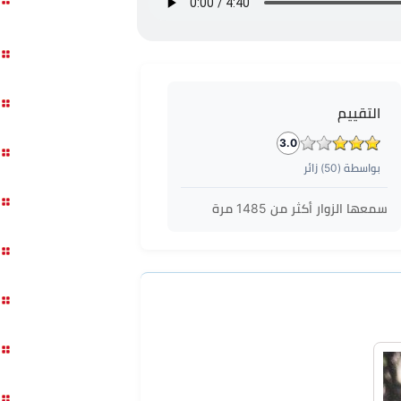
التقييم
3.0
بواسطة (
50
) زائر
سمعها الزوار أكثر من
1485
مرة