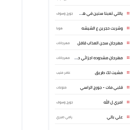
ياللي تعبنا سنين في هواه
جورج وسوف
وشربت حجرين ع الشيشه
هوبا
مهرجان سجن العذاب قافل
مهرجانات
مهرجان مشدوده اجزائي حربونى
مهرجانات
مشيت لك طريق
عامر منيب
قلبي مات - جورج الراسي
منوعات
امري ل الله
جورج وسوف
علي بالي
رامي صبري