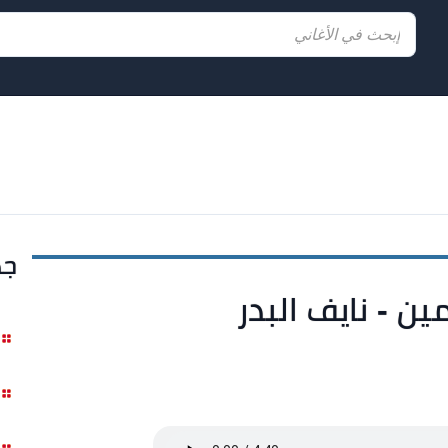
جد
ن - نايف البدر